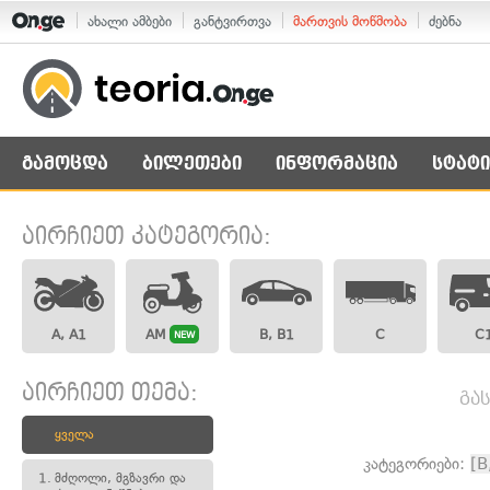
ახალი ამბები
განტვირთვა
მართვის მოწმობა
ძებნა
გამოცდა
ბილეთები
ინფორმაცია
სტატი
აირჩიეთ კატეგორია:
A, A1
AM
B, B1
C
C
NEW
აირჩიეთ თემა:
გა
ყველა
კატეგორიები:
[B
1.
მძღოლი, მგზავრი და