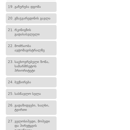
19.
გაჩერება დგომა
20.
გზაჯვარედინის გავლა
21.
რკინიგზის
გადასასვლელი
22.
მოძრაობა
ავტომაგისტრალზე
23.
საცხოვრებელი ზონა,
სამარშრუტოს
პრიორიტეტი
24.
ბუქსირება
25.
სასწავლო სვლა
26.
გადაზიდვები, ხალხი,
ტვირთი
27.
ველოსიპედი, მოპედი
და პირუტყვის