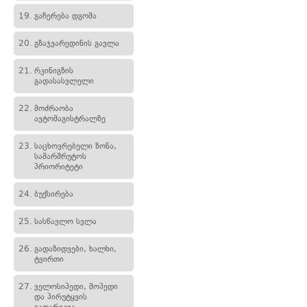
19.
გაჩერება დგომა
20.
გზაჯვარედინის გავლა
21.
რკინიგზის
გადასასვლელი
22.
მოძრაობა
ავტომაგისტრალზე
23.
საცხოვრებელი ზონა,
სამარშრუტოს
პრიორიტეტი
24.
ბუქსირება
25.
სასწავლო სვლა
26.
გადაზიდვები, ხალხი,
ტვირთი
27.
ველოსიპედი, მოპედი
და პირუტყვის