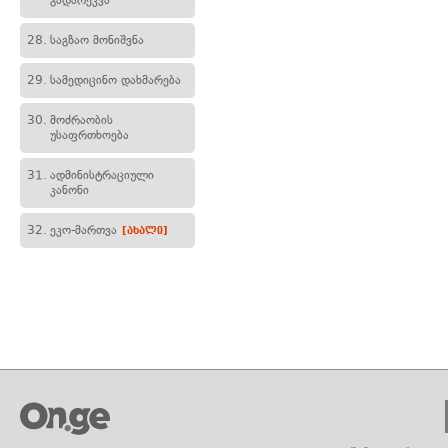
გადარეკვა
28.
საგზაო მონიშვნა
29.
სამედიცინო დახმარება
30.
მოძრაობის
უსაფრთხოება
31.
ადმინისტრაციული
კანონი
32.
ეკო-მართვა
[ახალი]