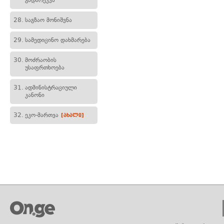
გადარეკვა
28.
საგზაო მონიშვნა
29.
სამედიცინო დახმარება
30.
მოძრაობის
უსაფრთხოება
31.
ადმინისტრაციული
კანონი
32.
ეკო-მართვა
[ახალი]