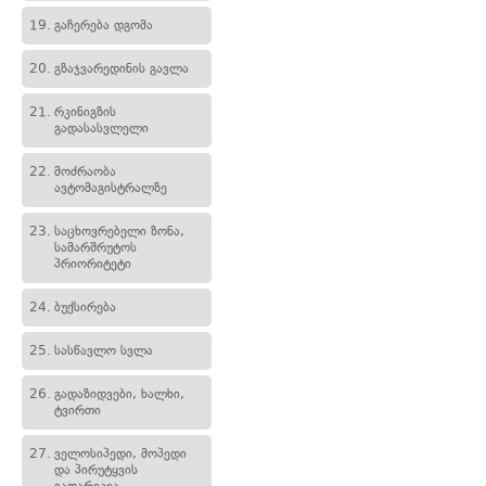
19.
გაჩერება დგომა
20.
გზაჯვარედინის გავლა
21.
რკინიგზის
გადასასვლელი
22.
მოძრაობა
ავტომაგისტრალზე
23.
საცხოვრებელი ზონა,
სამარშრუტოს
პრიორიტეტი
24.
ბუქსირება
25.
სასწავლო სვლა
26.
გადაზიდვები, ხალხი,
ტვირთი
27.
ველოსიპედი, მოპედი
და პირუტყვის