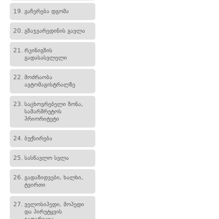
19.
გაჩერება დგომა
20.
გზაჯვარედინის გავლა
21.
რკინიგზის
გადასასვლელი
22.
მოძრაობა
ავტომაგისტრალზე
23.
საცხოვრებელი ზონა,
სამარშრუტოს
პრიორიტეტი
24.
ბუქსირება
25.
სასწავლო სვლა
26.
გადაზიდვები, ხალხი,
ტვირთი
27.
ველოსიპედი, მოპედი
და პირუტყვის