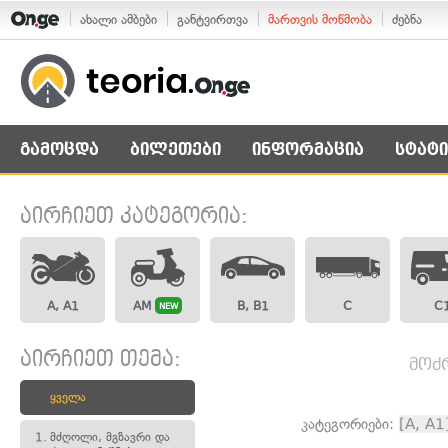
ახალი ამბები
განტვირთვა
მართვის მოწმობა
ძებნა
გამოცდა
ბილეთები
ინფორმაცია
სტატი
აირჩიეთ კატეგორია:
A, A1
AM
B, B1
C
C
NEW
აირჩიეთ თემა:
მოძ
ყველა
კატეგორიები:
[A, A1
1.
მძღოლი, მგზავრი და