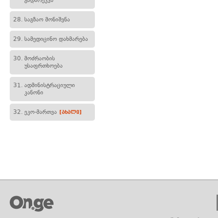
გადარეკვა
28.
საგზაო მონიშვნა
29.
სამედიცინო დახმარება
30.
მოძრაობის
უსაფრთხოება
31.
ადმინისტრაციული
კანონი
32.
ეკო-მართვა
[ახალი]