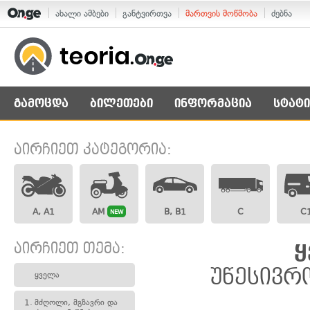
ახალი ამბები
განტვირთვა
მართვის მოწმობა
ძებნა
გამოცდა
ბილეთები
ინფორმაცია
სტატი
აირჩიეთ კატეგორია:
A, A1
AM
B, B1
C
C
NEW
აირჩიეთ თემა:
ყ
უწესივრ
ყველა
1.
მძღოლი, მგზავრი და