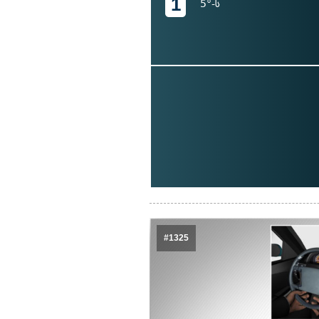
1
5°-ს
#1325