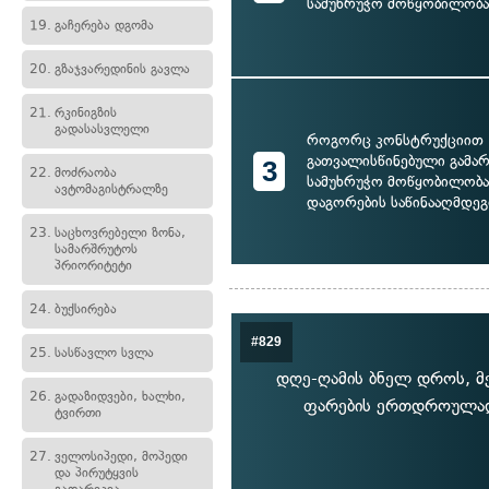
სამუხრუჭო მოწყობილობა
19.
გაჩერება დგომა
20.
გზაჯვარედინის გავლა
21.
რკინიგზის
გადასასვლელი
როგორც კონსტრუქციით
გათვალისწინებული გამა
3
22.
მოძრაობა
სამუხრუჭო მოწყობილობა,
ავტომაგისტრალზე
დაგორების საწინააღმდეგ
23.
საცხოვრებელი ზონა,
სამარშრუტოს
პრიორიტეტი
24.
ბუქსირება
#829
25.
სასწავლო სვლა
დღე-ღამის ბნელ დროს, მ
26.
გადაზიდვები, ხალხი,
ფარების ერთდროულად 
ტვირთი
27.
ველოსიპედი, მოპედი
და პირუტყვის