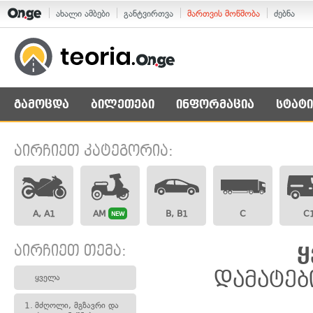
ახალი ამბები
განტვირთვა
მართვის მოწმობა
ძებნა
გამოცდა
ბილეთები
ინფორმაცია
სტატი
აირჩიეთ კატეგორია:
A, A1
AM
B, B1
C
C
NEW
აირჩიეთ თემა:
ყ
დამატებ
ყველა
1.
მძღოლი, მგზავრი და