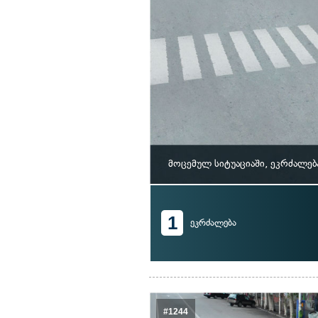
მოცემულ სიტუაციაში, ეკრძალე
1
ეკრძალება
#1244