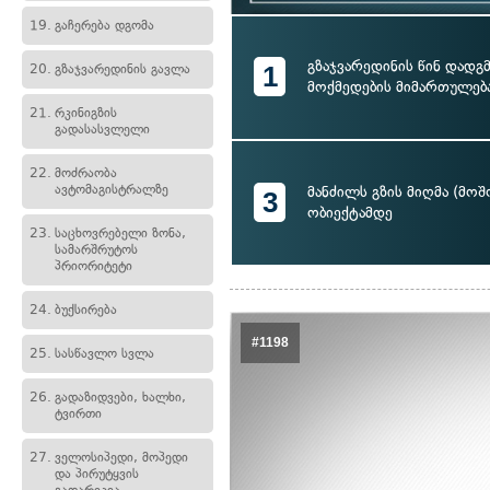
19.
გაჩერება დგომა
გზაჯვარედინის წინ დადგ
1
20.
გზაჯვარედინის გავლა
მოქმედების მიმართულებ
21.
რკინიგზის
გადასასვლელი
22.
მოძრაობა
ავტომაგისტრალზე
მანძილს გზის მიღმა (მო
3
ობიექტამდე
23.
საცხოვრებელი ზონა,
სამარშრუტოს
პრიორიტეტი
24.
ბუქსირება
#1198
25.
სასწავლო სვლა
26.
გადაზიდვები, ხალხი,
ტვირთი
27.
ველოსიპედი, მოპედი
და პირუტყვის