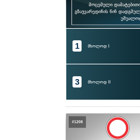
მოცემული დამატებითი
გზაჯვარედინის წინ დადგმულ
უშუალოდ
1
მხოლოდ I
3
მხოლოდ II
#1208