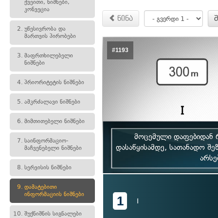
ქვეითი, ნიშნები,
კონვეცია
წინა
2.
უწესივრობა და
მართვის პირობები
#1193
3.
მაფრთხილებელი
ნიშნები
4.
პრიორიტეტის ნიშნები
5.
ამკრძალავი ნიშნები
6.
მიმთითებელი ნიშნები
მოცემული დაფებიდან რ
7.
საინფორმაციო-
დასაწყისამდე, სათანადო შე
მაჩვენებელი ნიშნები
არსე
8.
სერვისის ნიშნები
9.
დამატებითი
ინფორმაციის ნიშნები
1
I
10.
შუქნიშნის სიგნალები