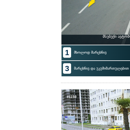
მსუბუქი ავტო
1
მხოლოდ მარცხნივ
3
მარცხნივ და უკუმიმართულებით 
#1159