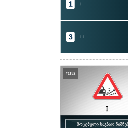
1
I
3
III
#1152
მოცემული საგზაო ნიშნე