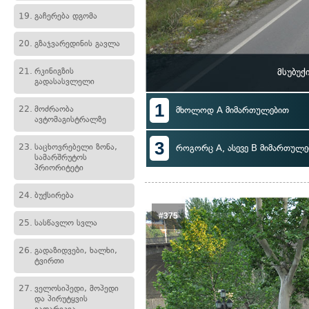
19.
გაჩერება დგომა
20.
გზაჯვარედინის გავლა
21.
რკინიგზის
მსუბუქ
გადასასვლელი
1
22.
მოძრაობა
მხოლოდ A მიმართულებით
ავტომაგისტრალზე
3
23.
საცხოვრებელი ზონა,
როგორც A, ასევე B მიმართულე
სამარშრუტოს
პრიორიტეტი
24.
ბუქსირება
#375
25.
სასწავლო სვლა
26.
გადაზიდვები, ხალხი,
ტვირთი
27.
ველოსიპედი, მოპედი
და პირუტყვის