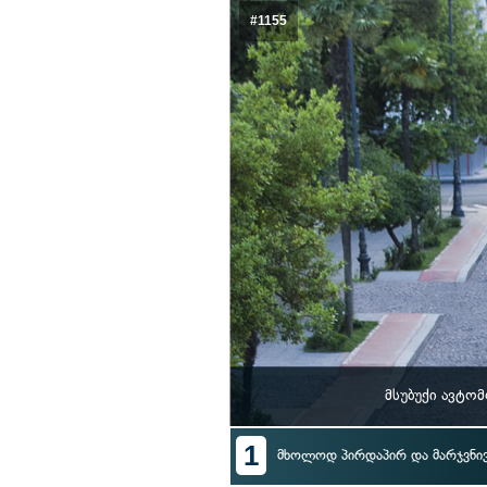
#1155
მსუბუქი ავტო
1
მხოლოდ პირდაპირ და მარჯვნი