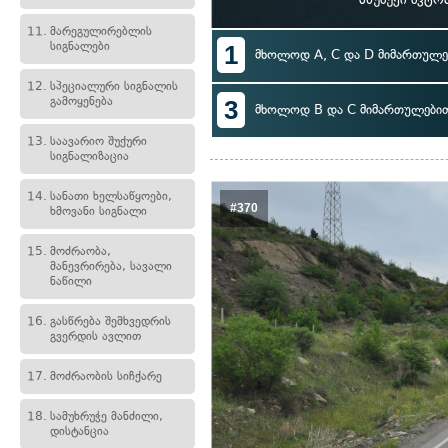
11.
მარეგულირებლის
სიგნალები
1
მხოლოდ A, C და D მიმართულე
12.
სპეციალური სიგნალის
გამოყენება
3
მხოლოდ B და C მიმართულები
13.
საავარიო შუქური
სიგნალიზაცია
14.
სანათი ხელსაწყოები,
#370
ხმოვანი სიგნალი
15.
მოძრაობა,
მანევრირება, სავალი
ნაწილი
16.
გასწრება შემხვედრის
გვერდის ავლით
17.
მოძრაობის სიჩქარე
18.
სამუხრუჭე მანძილი,
დისტანცია