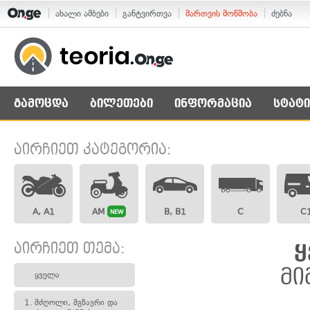
ახალი ამბები
განტვირთვა
მართვის მოწმობა
ძებნა
გამოცდა
ბილეთები
ინფორმაცია
სტატი
აირჩიეთ კატეგორია:
A, A1
AM
B, B1
C
C
NEW
აირჩიეთ თემა:
ყ
მი
ყველა
1.
მძღოლი, მგზავრი და