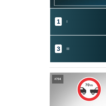
1
I
3
III
#704