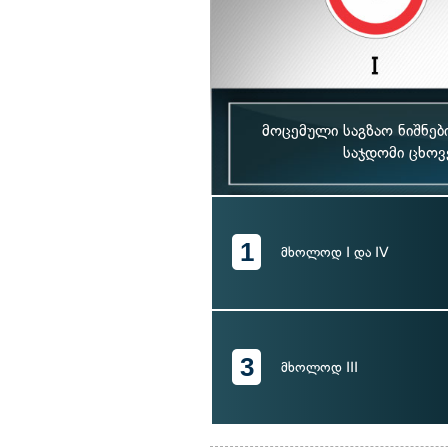
მოცემული საგზაო ნიშნებ
საჯდომი ცხოვ
1
მხოლოდ I და IV
3
მხოლოდ III