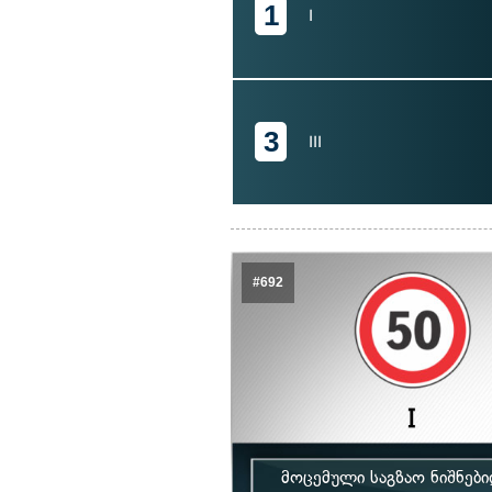
1
I
3
III
#692
მოცემული საგზაო ნიშნებ