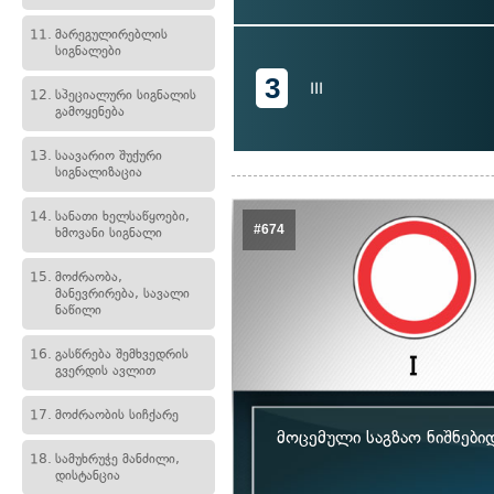
11.
მარეგულირებლის
სიგნალები
3
III
12.
სპეციალური სიგნალის
გამოყენება
13.
საავარიო შუქური
სიგნალიზაცია
14.
სანათი ხელსაწყოები,
#674
ხმოვანი სიგნალი
15.
მოძრაობა,
მანევრირება, სავალი
ნაწილი
16.
გასწრება შემხვედრის
გვერდის ავლით
17.
მოძრაობის სიჩქარე
მოცემული საგზაო ნიშნები
18.
სამუხრუჭე მანძილი,
დისტანცია