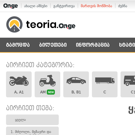
ახალი ამბები
განტვირთვა
მართვის მოწმობა
ძებნა
გამოცდა
ბილეთები
ინფორმაცია
სტატი
აირჩიეთ კატეგორია:
A, A1
AM
B, B1
C
C
NEW
აირჩიეთ თემა:
ყ
ყველა
1.
მძღოლი, მგზავრი და