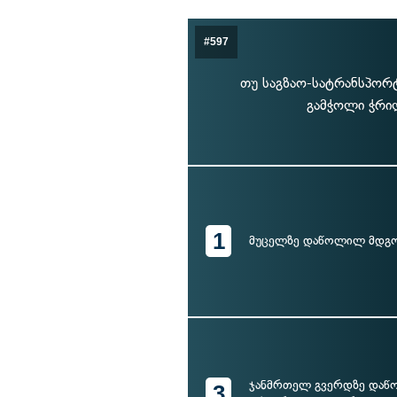
#597
თუ საგზაო-სატრანსპორ
გამჭოლი ჭრი
1
მუცელზე დაწოლილ მდგო
ჯანმრთელ გვერდზე დაწ
3