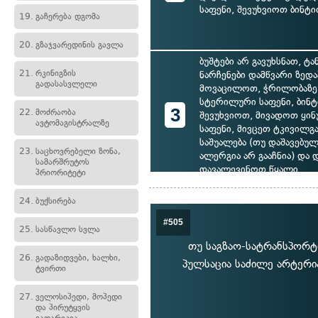
საფენი, შევუხვიოთ ბინტ
19.
გაჩერება დგომა
20.
გზაჯვარედინის გავლა
ბუშტები არ გავუხსნათ, ტ
21.
რკინიგზის
ნარჩენები დამწვარი ზედ
გადასასვლელი
მოვაცილოთ, ჭრილობაზე
სტერილური საფენი, ბინ
3
22.
მოძრაობა
შევუხვიოთ, მივადოთ ყინ
ავტომაგისტრალზე
საფენი, მივცეთ ტკივილგ
საშუალება (თუ დაშავებულ
23.
საცხოვრებელი ზონა,
ალერგია არ გააჩნია) და 
სამარშრუტოს
დავალევინოთ წყალი
პრიორიტეტი
24.
ბუქსირება
#505
25.
სასწავლო სვლა
თუ საგზაო-სატრანსპორტო
26.
გადაზიდვები, ხალხი,
პულსაცია საძილე არტერია
ტვირთი
27.
ველოსიპედი, მოპედი
და პირუტყვის