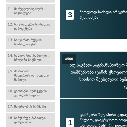
11.
მარეგულირებლის
მხოლოდ საძილე არტერია
3
სიგნალები
შემოწმება
12.
სპეციალური სიგნალის
გამოყენება
13.
საავარიო შუქური
სიგნალიზაცია
14.
სანათი ხელსაწყოები,
#500
ხმოვანი სიგნალი
თუ საგზაო-სატრანსპორტო შ
15.
მოძრაობა,
დამწვრობა (კანის ქსოვი
მანევრირება, სავალი
სითხით შევსებული ბუშ
ნაწილი
დ
16.
გასწრება შემხვედრის
გვერდის ავლით
17.
მოძრაობის სიჩქარე
დამწვარი ზედაპირი გადა
18.
სამუხრუჭე მანძილი,
წყლით, დავუმუშაოთ იოდ
1
დისტანცია
დავადოთ ბაქტერიციდული