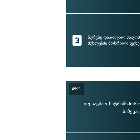
ზურგზე დაწოლილ მდგომ
3
მუხლებში მოხრილი ფეხე
#593
თუ საგზაო-სატრანსპორტ
სამედი