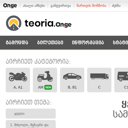
ახალი ამბები
განტვირთვა
მართვის მოწმობა
ძებნა
გამოცდა
ბილეთები
ინფორმაცია
სტატი
აირჩიეთ კატეგორია:
A, A1
AM
B, B1
C
C
NEW
აირჩიეთ თემა:
ყ
სა
ყველა
1.
მძღოლი, მგზავრი და