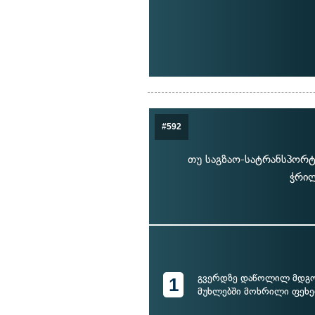
#592
თუ საგზაო-სატრანსპორტ
ჭრილ
გვერდზე დაწოლილ მდგო
1
მუხლებში მოხრილი ფეხე