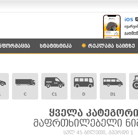
iOS
ივარჯი
გადმო
ნფორმაცია
სტატისტიკა
რეკლამა საიტზე
1
C
C1
D
D1
ყველა კატეგორი
მაფრთხილებელი ნი
სულ 45 ბილეთი, გვერდი 1