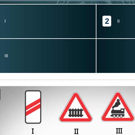
2
I
II
III