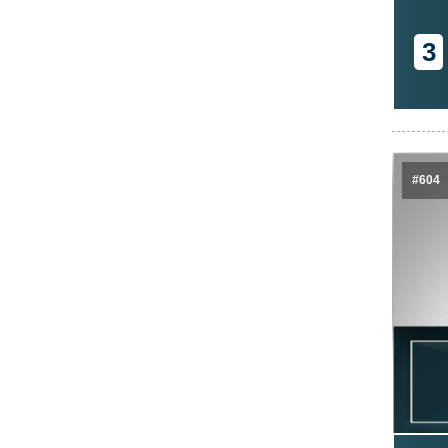
3
#604