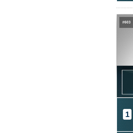
#603
1