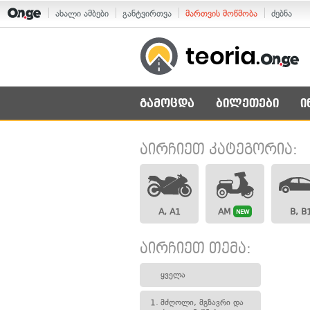
ახალი ამბები
განტვირთვა
მართვის მოწმობა
ძებნა
გამოცდა
ბილეთები
ი
აირჩიეთ კატეგორია:
A, A1
AM
B, B
NEW
აირჩიეთ თემა:
ყველა
1.
მძღოლი, მგზავრი და