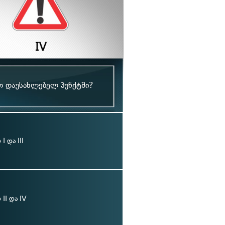
თ დაუსახლებელ პუნქტში?
 და III
II და IV