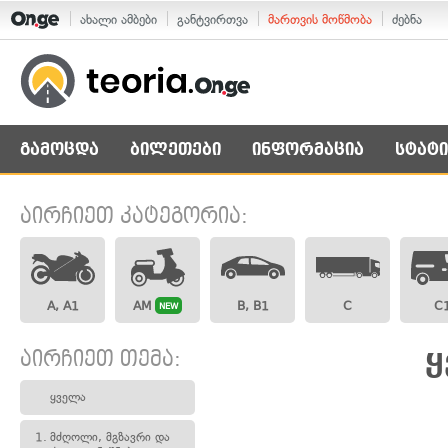
ახალი ამბები
განტვირთვა
მართვის მოწმობა
ძებნა
გამოცდა
ბილეთები
ინფორმაცია
სტატი
აირჩიეთ კატეგორია:
A, A1
AM
B, B1
C
C
NEW
აირჩიეთ თემა:
ყ
ყველა
1.
მძღოლი, მგზავრი და