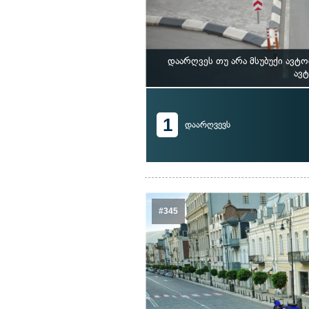
დაარღვეს თუ არა მსუბუქი ავ
ავტ
1
დაარღვევს
#345