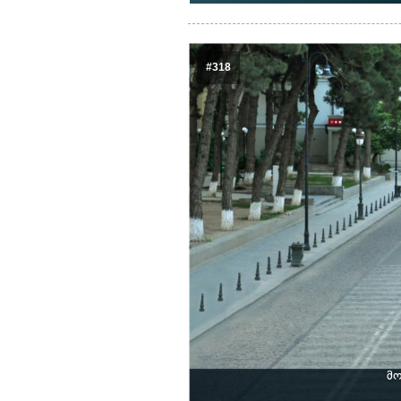
#318
მო