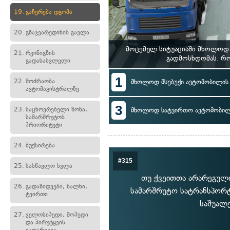
19.
გაჩერება დგომა
20.
გზაჯვარედინის გავლა
მოცემულ სიტუაციაში მხოლოდ 
21.
რკინიგზის
გადმოსხდომას. რო
გადასასვლელი
1
22.
მოძრაობა
მხოლოდ მსუბუქი ავტომობილი
ავტომაგისტრალზე
3
23.
საცხოვრებელი ზონა,
მხოლოდ სატვირთო ავტომობი
სამარშრუტოს
პრიორიტეტი
24.
ბუქსირება
#315
25.
სასწავლო სვლა
თუ ქვეითთა არარეგული
26.
გადაზიდვები, ხალხი,
სამარშრუტო სატრანსპორტ
ტვირთი
საშუალ
27.
ველოსიპედი, მოპედი
და პირუტყვის