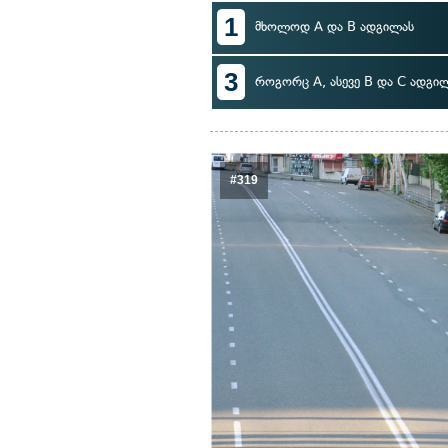
1
მხოლოდ A და B ადგილას
3
როგორც A, ასევე B და C ადგი
#319