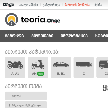
ახალი ამბები
განტვირთვა
მართვის მოწმობა
ძებნა
გამოცდა
ბილეთები
ინფორმაცია
სტატი
აირჩიეთ კატეგორია:
A, A1
AM
B, B1
C
C
NEW
აირჩიეთ თემა:
ყ
ყველა
1.
მძღოლი, მგზავრი და