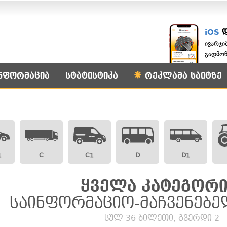
iOS
ივარჯი
გადმო
ნფორმაცია
სტატისტიკა
რეკლამა საიტზე
1
C
C1
D
D1
ყველა კატეგორი
საინფორმაციო-მაჩვენებე
სულ 36 ბილეთი, გვერდი 2