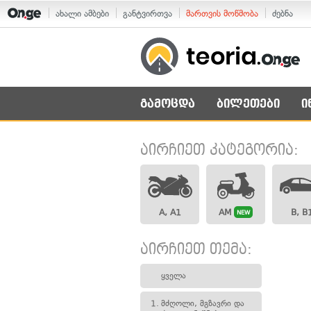
ახალი ამბები
განტვირთვა
მართვის მოწმობა
ძებნა
გამოცდა
ბილეთები
ი
აირჩიეთ კატეგორია:
A, A1
AM
B, B
NEW
აირჩიეთ თემა:
ყველა
1.
მძღოლი, მგზავრი და