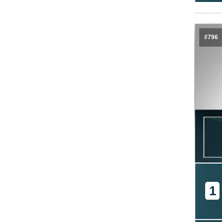
#796
1