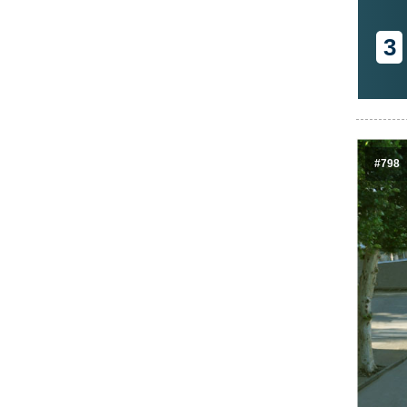
3
#798