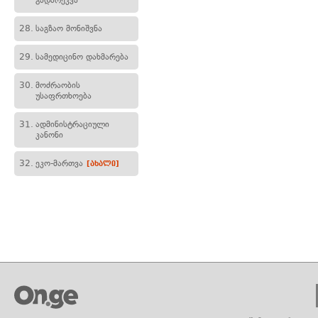
გადარეკვა
28.
საგზაო მონიშვნა
29.
სამედიცინო დახმარება
30.
მოძრაობის
უსაფრთხოება
31.
ადმინისტრაციული
კანონი
32.
ეკო-მართვა
[ახალი]