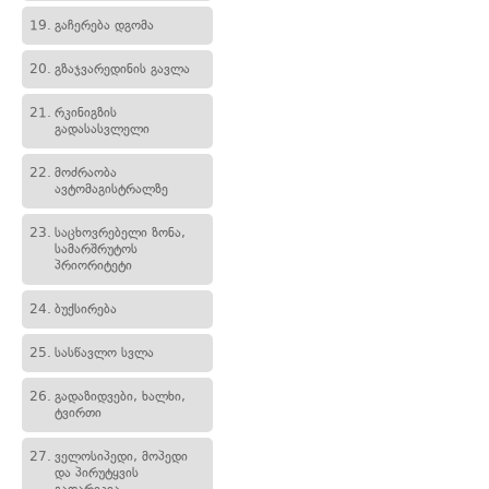
19.
გაჩერება დგომა
20.
გზაჯვარედინის გავლა
21.
რკინიგზის
გადასასვლელი
22.
მოძრაობა
ავტომაგისტრალზე
23.
საცხოვრებელი ზონა,
სამარშრუტოს
პრიორიტეტი
24.
ბუქსირება
25.
სასწავლო სვლა
26.
გადაზიდვები, ხალხი,
ტვირთი
27.
ველოსიპედი, მოპედი
და პირუტყვის