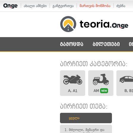
ახალი ამბები
განტვირთვა
მართვის მოწმობა
ძებნა
გამოცდა
ბილეთები
ი
აირჩიეთ კატეგორია:
A, A1
AM
B, B
NEW
აირჩიეთ თემა:
ყველა
1.
მძღოლი, მგზავრი და