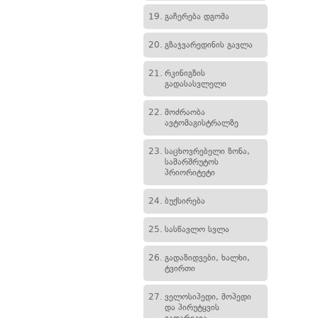
19.
გაჩერება დგომა
20.
გზაჯვარედინის გავლა
21.
რკინიგზის
გადასასვლელი
22.
მოძრაობა
ავტომაგისტრალზე
23.
საცხოვრებელი ზონა,
სამარშრუტოს
პრიორიტეტი
24.
ბუქსირება
25.
სასწავლო სვლა
26.
გადაზიდვები, ხალხი,
ტვირთი
27.
ველოსიპედი, მოპედი
და პირუტყვის