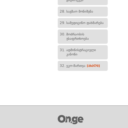
გადარეკვა
28.
საგზაო მონიშვნა
29.
სამედიცინო დახმარება
30.
მოძრაობის
უსაფრთხოება
31.
ადმინისტრაციული
კანონი
32.
ეკო-მართვა
[ახალი]