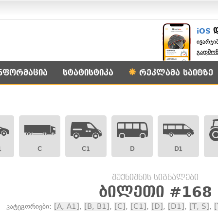
iOS
ივარჯი
გადმო
ნფორმაცია
სტატისტიკა
რეკლამა საიტზე
1
C
C1
D
D1
შუქნიშნის სიგნალები
ბილეთი #168
კატეგორიები:
[A, A1]
,
[B, B1]
,
[C]
,
[C1]
,
[D]
,
[D1]
,
[T, S]
,
[