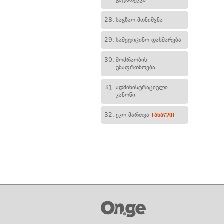
გადარეკვა
28.
საგზაო მონიშვნა
29.
სამედიცინო დახმარება
30.
მოძრაობის
უსაფრთხოება
31.
ადმინისტრაციული
კანონი
32.
ეკო-მართვა
[ახალი]