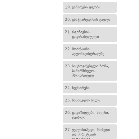
19.
გაჩერება დგომა
20.
გზაჯვარედინის გავლა
21.
რკინიგზის
გადასასვლელი
22.
მოძრაობა
ავტომაგისტრალზე
23.
საცხოვრებელი ზონა,
სამარშრუტოს
პრიორიტეტი
24.
ბუქსირება
25.
სასწავლო სვლა
26.
გადაზიდვები, ხალხი,
ტვირთი
27.
ველოსიპედი, მოპედი
და პირუტყვის