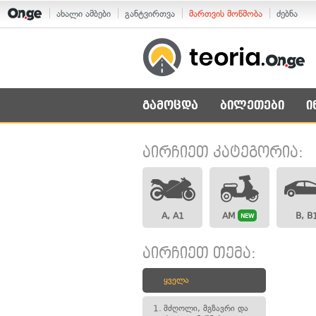
ახალი ამბები
განტვირთვა
მართვის მოწმობა
ძებნა
გამოცდა
ბილეთები
ი
აირჩიეთ კატეგორია:
A, A1
AM
B, B
NEW
აირჩიეთ თემა:
ყველა
1.
მძღოლი, მგზავრი და