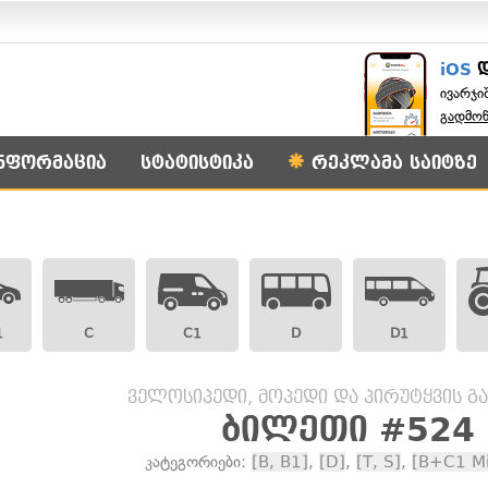
iOS
ივარჯი
გადმო
ნფორმაცია
სტატისტიკა
რეკლამა საიტზე
1
C
C1
D
D1
ველოსიპედი, მოპედი და პირუტყვის გ
ბილეთი #524
კატეგორიები:
[B, B1]
,
[D]
,
[T, S]
,
[B+C1 Mi