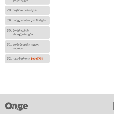
გადარეკვა
28.
საგზაო მონიშვნა
29.
სამედიცინო დახმარება
30.
მოძრაობის
უსაფრთხოება
31.
ადმინისტრაციული
კანონი
32.
ეკო-მართვა
[ახალი]