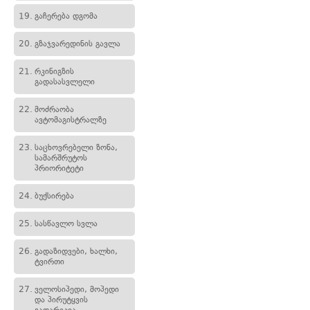
19.
გაჩერება დგომა
20.
გზაჯვარედინის გავლა
21.
რკინიგზის
გადასასვლელი
22.
მოძრაობა
ავტომაგისტრალზე
23.
საცხოვრებელი ზონა,
სამარშრუტოს
პრიორიტეტი
24.
ბუქსირება
25.
სასწავლო სვლა
26.
გადაზიდვები, ხალხი,
ტვირთი
27.
ველოსიპედი, მოპედი
და პირუტყვის