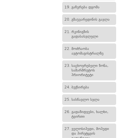
19.
გაჩერება დგომა
20.
გზაჯვარედინის გავლა
21.
რკინიგზის
გადასასვლელი
22.
მოძრაობა
ავტომაგისტრალზე
23.
საცხოვრებელი ზონა,
სამარშრუტოს
პრიორიტეტი
24.
ბუქსირება
25.
სასწავლო სვლა
26.
გადაზიდვები, ხალხი,
ტვირთი
27.
ველოსიპედი, მოპედი
და პირუტყვის