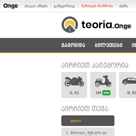
ახალი ამბები
განტვირთვა
მართვის მოწმობა
ძებნა
გამოცდა
ბილეთები
ი
აირჩიეთ კატეგორია:
A, A1
AM
B, B
NEW
აირჩიეთ თემა:
ყველა
1.
მძღოლი, მგზავრი და