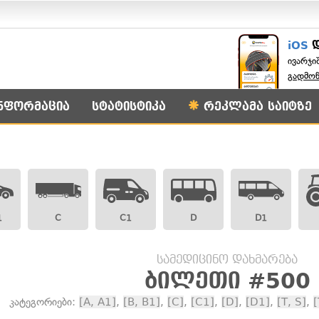
iOS
ივარჯი
გადმო
ნფორმაცია
სტატისტიკა
რეკლამა საიტზე
1
C
C1
D
D1
სამედიცინო დახმარება
ბილეთი #500
კატეგორიები:
[A, A1]
,
[B, B1]
,
[C]
,
[C1]
,
[D]
,
[D1]
,
[T, S]
,
[