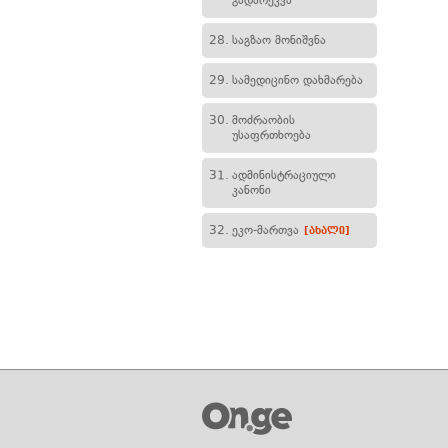
გადარეკვა
28.
საგზაო მონიშვნა
29.
სამედიცინო დახმარება
30.
მოძრაობის
უსაფრთხოება
31.
ადმინისტრაციული
კანონი
32.
ეკო-მართვა
[ახალი]