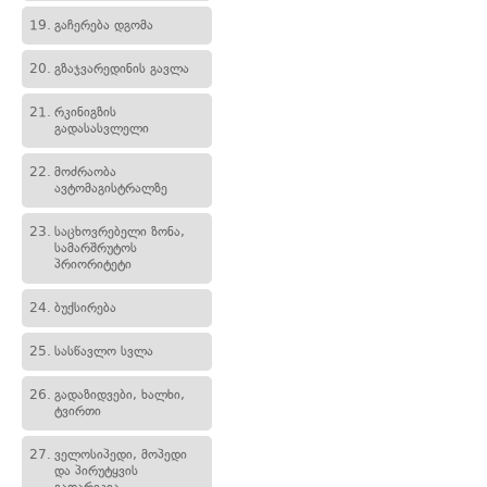
19.
გაჩერება დგომა
20.
გზაჯვარედინის გავლა
21.
რკინიგზის
გადასასვლელი
22.
მოძრაობა
ავტომაგისტრალზე
23.
საცხოვრებელი ზონა,
სამარშრუტოს
პრიორიტეტი
24.
ბუქსირება
25.
სასწავლო სვლა
26.
გადაზიდვები, ხალხი,
ტვირთი
27.
ველოსიპედი, მოპედი
და პირუტყვის