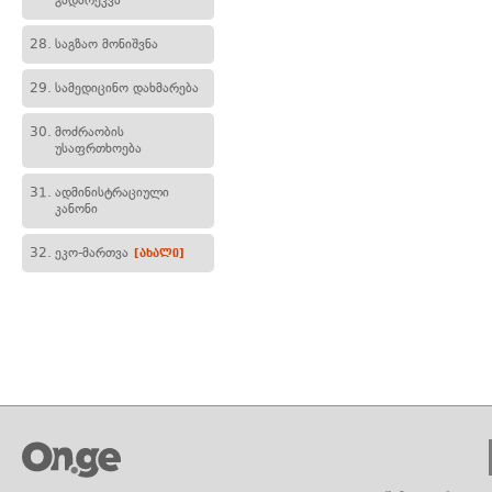
გადარეკვა
28.
საგზაო მონიშვნა
29.
სამედიცინო დახმარება
30.
მოძრაობის
უსაფრთხოება
31.
ადმინისტრაციული
კანონი
32.
ეკო-მართვა
[ახალი]