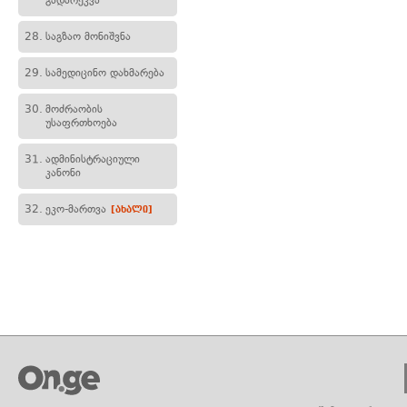
გადარეკვა
28.
საგზაო მონიშვნა
29.
სამედიცინო დახმარება
30.
მოძრაობის
უსაფრთხოება
31.
ადმინისტრაციული
კანონი
32.
ეკო-მართვა
[ახალი]