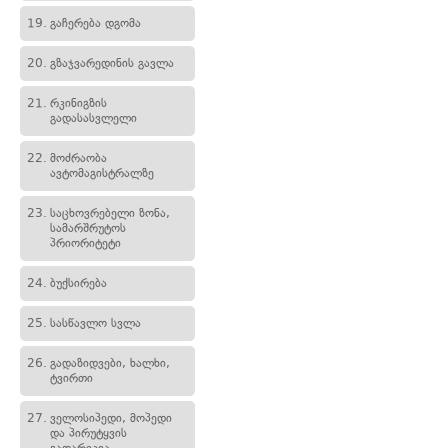
19.
გაჩერება დგომა
20.
გზაჯვარედინის გავლა
21.
რკინიგზის
გადასასვლელი
22.
მოძრაობა
ავტომაგისტრალზე
23.
საცხოვრებელი ზონა,
სამარშრუტოს
პრიორიტეტი
24.
ბუქსირება
25.
სასწავლო სვლა
26.
გადაზიდვები, ხალხი,
ტვირთი
27.
ველოსიპედი, მოპედი
და პირუტყვის