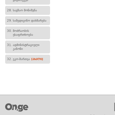
გადარეკვა
28.
საგზაო მონიშვნა
29.
სამედიცინო დახმარება
30.
მოძრაობის
უსაფრთხოება
31.
ადმინისტრაციული
კანონი
32.
ეკო-მართვა
[ახალი]