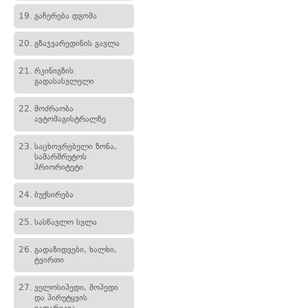
19.
გაჩერება დგომა
20.
გზაჯვარედინის გავლა
21.
რკინიგზის
გადასასვლელი
22.
მოძრაობა
ავტომაგისტრალზე
23.
საცხოვრებელი ზონა,
სამარშრუტოს
პრიორიტეტი
24.
ბუქსირება
25.
სასწავლო სვლა
26.
გადაზიდვები, ხალხი,
ტვირთი
27.
ველოსიპედი, მოპედი
და პირუტყვის