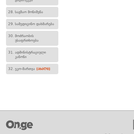
გადარეკვა
28.
საგზაო მონიშვნა
29.
სამედიცინო დახმარება
30.
მოძრაობის
უსაფრთხოება
31.
ადმინისტრაციული
კანონი
32.
ეკო-მართვა
[ახალი]