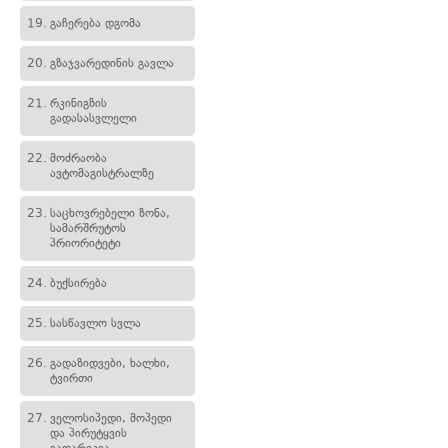
19.
გაჩერება დგომა
20.
გზაჯვარედინის გავლა
21.
რკინიგზის
გადასასვლელი
22.
მოძრაობა
ავტომაგისტრალზე
23.
საცხოვრებელი ზონა,
სამარშრუტოს
პრიორიტეტი
24.
ბუქსირება
25.
სასწავლო სვლა
26.
გადაზიდვები, ხალხი,
ტვირთი
27.
ველოსიპედი, მოპედი
და პირუტყვის