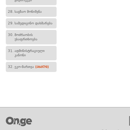
გადარეკვა
28.
საგზაო მონიშვნა
29.
სამედიცინო დახმარება
30.
მოძრაობის
უსაფრთხოება
31.
ადმინისტრაციული
კანონი
32.
ეკო-მართვა
[ახალი]