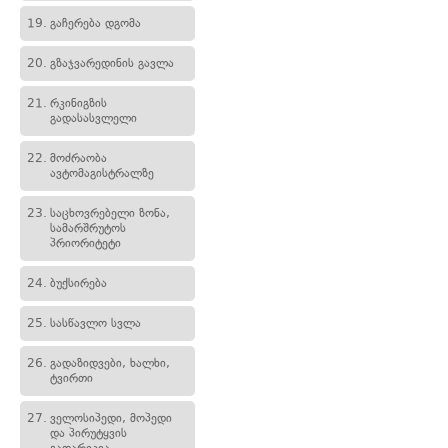
19.
გაჩერება დგომა
20.
გზაჯვარედინის გავლა
21.
რკინიგზის
გადასასვლელი
22.
მოძრაობა
ავტომაგისტრალზე
23.
საცხოვრებელი ზონა,
სამარშრუტოს
პრიორიტეტი
24.
ბუქსირება
25.
სასწავლო სვლა
26.
გადაზიდვები, ხალხი,
ტვირთი
27.
ველოსიპედი, მოპედი
და პირუტყვის