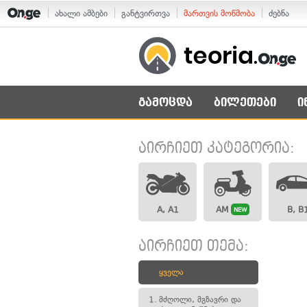
ახალი ამბები
განტვირთვა
მართვის მოწმობა
ძებნა
გამოცდა
ბილეთები
ი
აირჩიეთ კატეგორია:
A, A1
AM
B, B
NEW
აირჩიეთ თემა:
ყველა
1.
მძღოლი, მგზავრი და