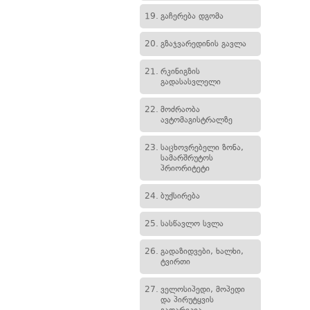
19.
გაჩერება დგომა
20.
გზაჯვარედინის გავლა
21.
რკინიგზის
გადასასვლელი
22.
მოძრაობა
ავტომაგისტრალზე
23.
საცხოვრებელი ზონა,
სამარშრუტოს
პრიორიტეტი
24.
ბუქსირება
25.
სასწავლო სვლა
26.
გადაზიდვები, ხალხი,
ტვირთი
27.
ველოსიპედი, მოპედი
და პირუტყვის