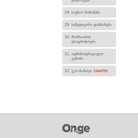
გადარეკვა
28.
საგზაო მონიშვნა
29.
სამედიცინო დახმარება
30.
მოძრაობის
უსაფრთხოება
31.
ადმინისტრაციული
კანონი
32.
ეკო-მართვა
[ახალი]