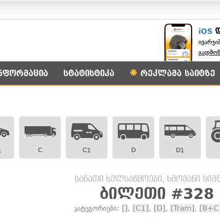
iOS
ივარჯი
გადმო
ნფორმაცია
სტატისტიკა
რეკლამა საიტზე
1
C
C1
D
D1
სანათი ხელსაწყოები, ხმოვანი სი
ბილეთი #328
კატეგორიები:
[]
,
[C1]
,
[D]
,
[Tram]
,
[B+C1