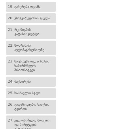
19.
გაჩერება დგომა
20.
გზაჯვარედინის გავლა
21.
რკინიგზის
გადასასვლელი
22.
მოძრაობა
ავტომაგისტრალზე
23.
საცხოვრებელი ზონა,
სამარშრუტოს
პრიორიტეტი
24.
ბუქსირება
25.
სასწავლო სვლა
26.
გადაზიდვები, ხალხი,
ტვირთი
27.
ველოსიპედი, მოპედი
და პირუტყვის