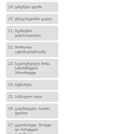
19.
გაჩერება დგომა
20.
გზაჯვარედინის გავლა
21.
რკინიგზის
გადასასვლელი
22.
მოძრაობა
ავტომაგისტრალზე
23.
საცხოვრებელი ზონა,
სამარშრუტოს
პრიორიტეტი
24.
ბუქსირება
25.
სასწავლო სვლა
26.
გადაზიდვები, ხალხი,
ტვირთი
27.
ველოსიპედი, მოპედი
და პირუტყვის