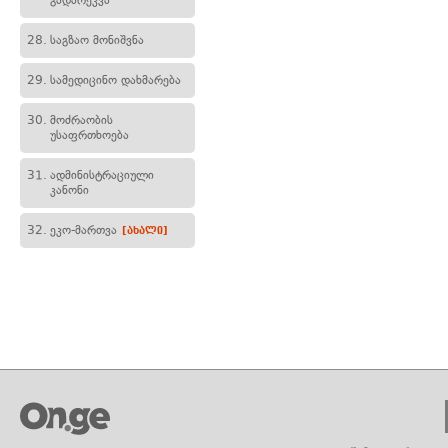
გადარეკვა
28.
საგზაო მონიშვნა
29.
სამედიცინო დახმარება
30.
მოძრაობის
უსაფრთხოება
31.
ადმინისტრაციული
კანონი
32.
ეკო-მართვა
[ახალი]