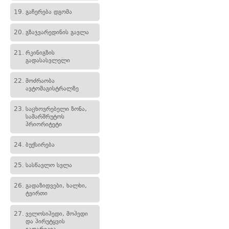
19.
გაჩერება დგომა
20.
გზაჯვარედინის გავლა
21.
რკინიგზის
გადასასვლელი
22.
მოძრაობა
ავტომაგისტრალზე
23.
საცხოვრებელი ზონა,
სამარშრუტოს
პრიორიტეტი
24.
ბუქსირება
25.
სასწავლო სვლა
26.
გადაზიდვები, ხალხი,
ტვირთი
27.
ველოსიპედი, მოპედი
და პირუტყვის