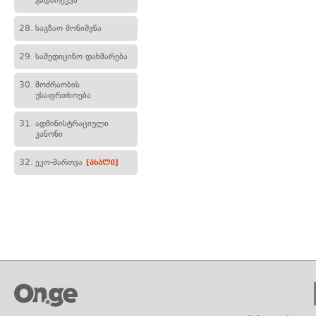
გადარეკვა
28.
საგზაო მონიშვნა
29.
სამედიცინო დახმარება
30.
მოძრაობის
უსაფრთხოება
31.
ადმინისტრაციული
კანონი
32.
ეკო-მართვა
[ახალი]