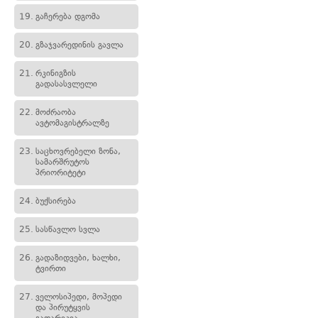
19.
გაჩერება დგომა
20.
გზაჯვარედინის გავლა
21.
რკინიგზის
გადასასვლელი
22.
მოძრაობა
ავტომაგისტრალზე
23.
საცხოვრებელი ზონა,
სამარშრუტოს
პრიორიტეტი
24.
ბუქსირება
25.
სასწავლო სვლა
26.
გადაზიდვები, ხალხი,
ტვირთი
27.
ველოსიპედი, მოპედი
და პირუტყვის