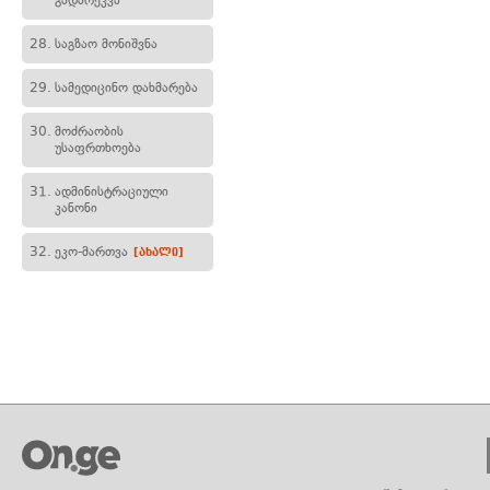
გადარეკვა
28.
საგზაო მონიშვნა
29.
სამედიცინო დახმარება
30.
მოძრაობის
უსაფრთხოება
31.
ადმინისტრაციული
კანონი
32.
ეკო-მართვა
[ახალი]