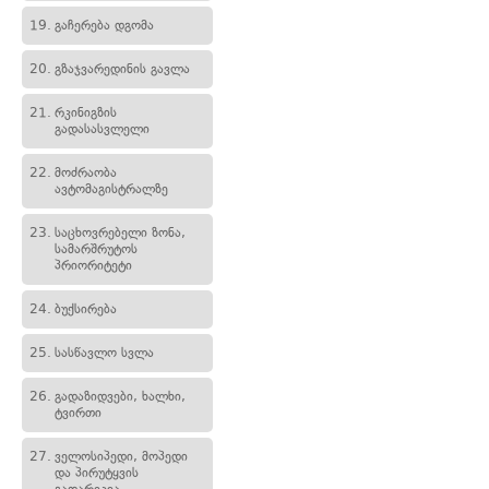
19.
გაჩერება დგომა
20.
გზაჯვარედინის გავლა
21.
რკინიგზის
გადასასვლელი
22.
მოძრაობა
ავტომაგისტრალზე
23.
საცხოვრებელი ზონა,
სამარშრუტოს
პრიორიტეტი
24.
ბუქსირება
25.
სასწავლო სვლა
26.
გადაზიდვები, ხალხი,
ტვირთი
27.
ველოსიპედი, მოპედი
და პირუტყვის