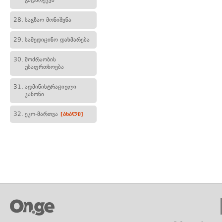
გადარეკვა
28.
საგზაო მონიშვნა
29.
სამედიცინო დახმარება
30.
მოძრაობის
უსაფრთხოება
31.
ადმინისტრაციული
კანონი
32.
ეკო-მართვა
[ახალი]