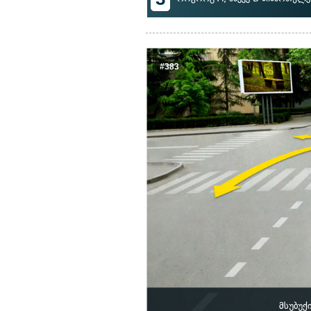
#383
მსუბუქ