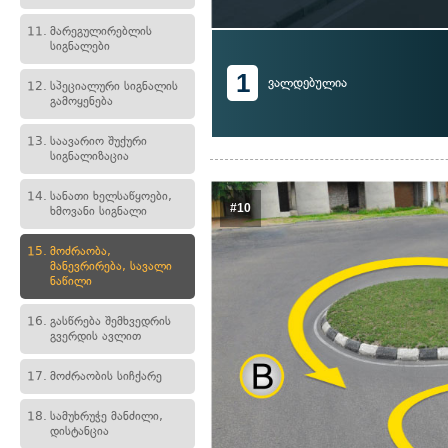
11.
მარეგულირებლის
სიგნალები
1
ვალდებულია
12.
სპეციალური სიგნალის
გამოყენება
13.
საავარიო შუქური
სიგნალიზაცია
14.
სანათი ხელსაწყოები,
#10
ხმოვანი სიგნალი
15.
მოძრაობა,
მანევრირება, სავალი
ნაწილი
16.
გასწრება შემხვედრის
გვერდის ავლით
17.
მოძრაობის სიჩქარე
18.
სამუხრუჭე მანძილი,
დისტანცია