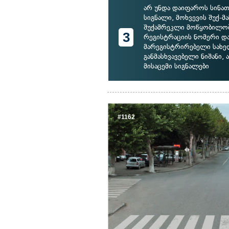
არ უნდა დაიფაროს სინათ
სიგნალი, მოხვევის შუქ-მ
შუქამრეკლი მოწყობილობ
3
რეგისტრაციის ნომერი დ
მარეგისტრირებელი სახ
განმასხვავებელი ნიშანი,
მისაცემი სიგნალები
#1162