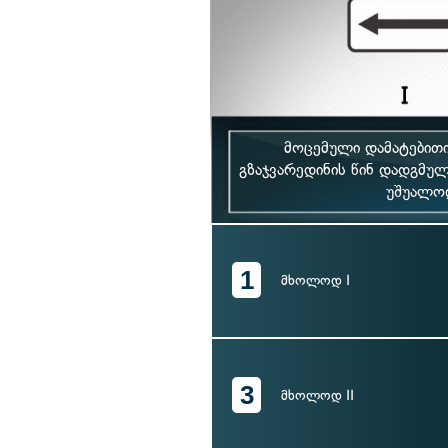
მოცემული დამატებითი
გზაჯვარედინის წინ დადგმულ
უშუალოდ
1
მხოლოდ I
3
მხოლოდ II