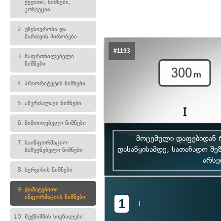
ქვეითი, ნიშნები,
კონვეცია
2.
უწესივრობა და
მართვის პირობები
#1193
3.
მაფრთხილებელი
ნიშნები
4.
პრიორიტეტის ნიშნები
5.
ამკრძალავი ნიშნები
6.
მიმთითებელი ნიშნები
მოცემული დაფებიდან რ
7.
საინფორმაციო-
დასაწყისამდე, სათანადო შე
მაჩვენებელი ნიშნები
არსე
8.
სერვისის ნიშნები
9.
დამატებითი
ინფორმაციის ნიშნები
1
I
10.
შუქნიშნის სიგნალები