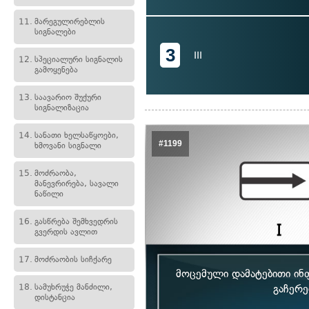
11.
მარეგულირებლის
სიგნალები
3
III
12.
სპეციალური სიგნალის
გამოყენება
13.
საავარიო შუქური
სიგნალიზაცია
14.
სანათი ხელსაწყოები,
#1199
ხმოვანი სიგნალი
15.
მოძრაობა,
მანევრირება, სავალი
ნაწილი
16.
გასწრება შემხვედრის
გვერდის ავლით
17.
მოძრაობის სიჩქარე
მოცემული დამატებითი ინ
18.
სამუხრუჭე მანძილი,
გაჩერე
დისტანცია