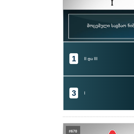
მოცემული საგზაო ნი
1
II და III
3
I
#670