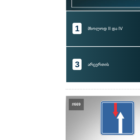
1
მხოლოდ II და IV
3
არცერთის
#669