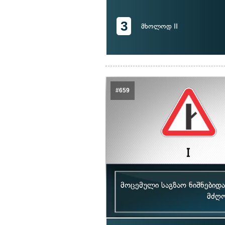
3
მხოლოდ II
#659
მოცემული საგზაო ნიშნებიდ
მძღო