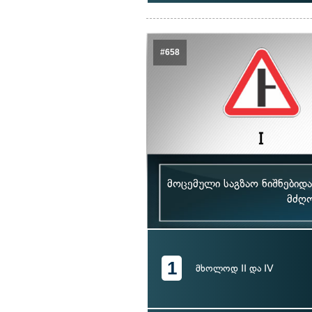
#658
მოცემული საგზაო ნიშნებიდ
მძღო
1
მხოლოდ II და IV