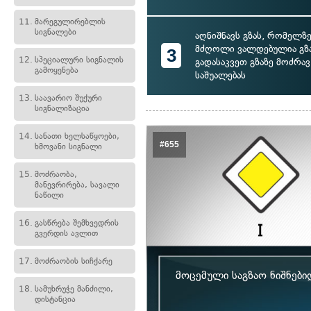
11.
მარეგულირებლის
სიგნალები
აღნიშნავს გზას, რომელზ
მძღოლი ვალდებულია გზ
3
12.
სპეციალური სიგნალის
გადასაკვეთ გზაზე მოძრა
გამოყენება
საშუალებას
13.
საავარიო შუქური
სიგნალიზაცია
14.
სანათი ხელსაწყოები,
#655
ხმოვანი სიგნალი
15.
მოძრაობა,
მანევრირება, სავალი
ნაწილი
16.
გასწრება შემხვედრის
გვერდის ავლით
17.
მოძრაობის სიჩქარე
მოცემული საგზაო ნიშნები
18.
სამუხრუჭე მანძილი,
დისტანცია