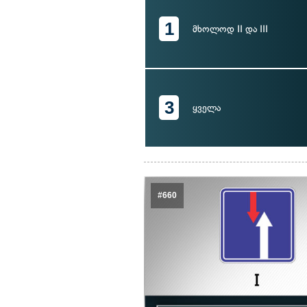
1
მხოლოდ II და III
3
ყველა
#660