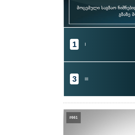
მოცემული საგზაო ნიშნებ
გზაზე 
1
I
3
III
#661