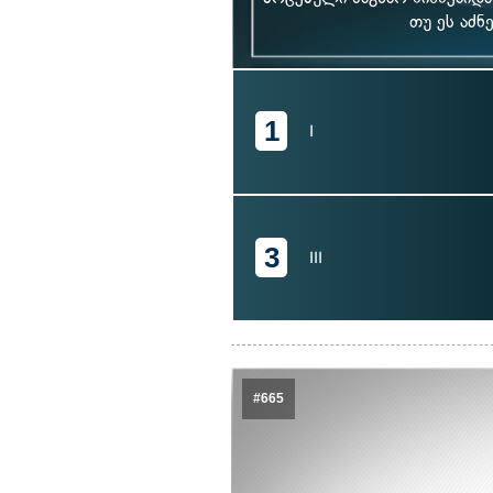
თუ ეს აძ
1
I
3
III
#665