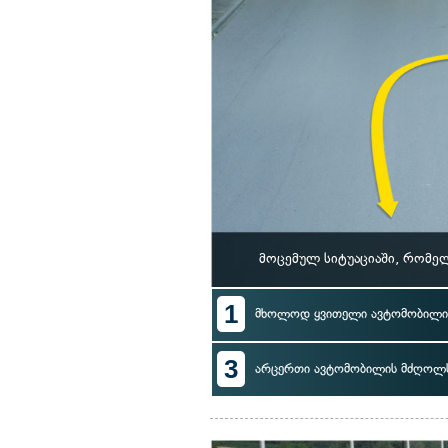
მოცემულ სიტუაციაში, რომე
1
მხოლოდ ყვითელი ავტომობილი
3
არცერთი ავტომობილის მძღოლ