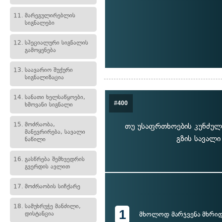
11.
მარეგულირებლის
სიგნალები
12.
სპეციალური სიგნალის
გამოყენება
13.
საავარიო შუქური
სიგნალიზაცია
14.
სანათი ხელსაწყოები,
#400
ხმოვანი სიგნალი
15.
მოძრაობა,
თუ უსაფრთხოების კუნძულ
მანევრირება, სავალი
გზის სავალი
ნაწილი
16.
გასწრება შემხვედრის
გვერდის ავლით
17.
მოძრაობის სიჩქარე
18.
სამუხრუჭე მანძილი,
1
დისტანცია
მხოლოდ მარჯვენა მხრი