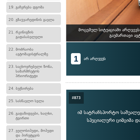
19.
გაჩერება დგომა
20.
გზაჯვარედინის გავლა
მოცემულ სიტუაციაში არღვევ
21.
რკინიგზის
გაუმართავი ავ
გადასასვლელი
22.
მოძრაობა
ავტომაგისტრალზე
1
არ არღვევს
23.
საცხოვრებელი ზონა,
სამარშრუტოს
პრიორიტეტი
24.
ბუქსირება
#873
25.
სასწავლო სვლა
იმ სატრანსპორტო საშუალ
26.
გადაზიდვები, ხალხი,
ტვირთი
სპეციალური ციმციმა და
27.
ველოსიპედი, მოპედი
და პირუტყვის