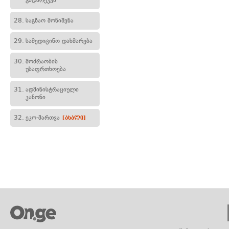
გადარეკვა
28.
საგზაო მონიშვნა
29.
სამედიცინო დახმარება
30.
მოძრაობის
უსაფრთხოება
31.
ადმინისტრაციული
კანონი
32.
ეკო-მართვა
[ახალი]