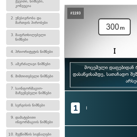
ქვეითი, ნიშნები,
კონვეცია
#1193
2.
უწესივრობა და
მართვის პირობები
3.
მაფრთხილებელი
ნიშნები
4.
პრიორიტეტის ნიშნები
5.
ამკრძალავი ნიშნები
მოცემული დაფებიდან რ
დასაწყისამდე, სათანადო შე
6.
მიმთითებელი ნიშნები
არსე
7.
საინფორმაციო-
მაჩვენებელი ნიშნები
8.
სერვისის ნიშნები
1
I
9.
დამატებითი
ინფორმაციის ნიშნები
10.
შუქნიშნის სიგნალები