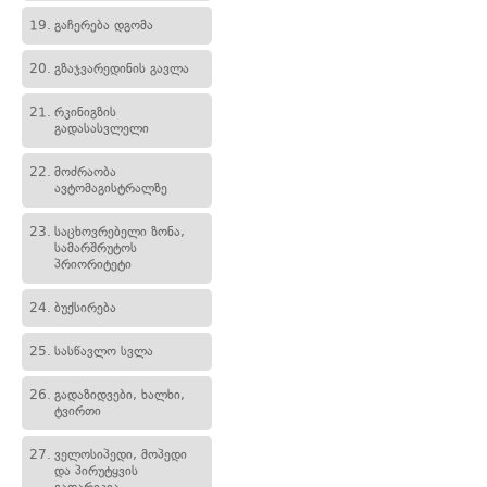
19.
გაჩერება დგომა
20.
გზაჯვარედინის გავლა
21.
რკინიგზის
გადასასვლელი
22.
მოძრაობა
ავტომაგისტრალზე
23.
საცხოვრებელი ზონა,
სამარშრუტოს
პრიორიტეტი
24.
ბუქსირება
25.
სასწავლო სვლა
26.
გადაზიდვები, ხალხი,
ტვირთი
27.
ველოსიპედი, მოპედი
და პირუტყვის