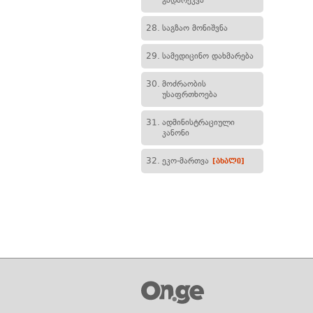
გადარეკვა
28.
საგზაო მონიშვნა
29.
სამედიცინო დახმარება
30.
მოძრაობის
უსაფრთხოება
31.
ადმინისტრაციული
კანონი
32.
ეკო-მართვა
[ახალი]