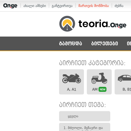
ახალი ამბები
განტვირთვა
მართვის მოწმობა
ძებნა
გამოცდა
ბილეთები
ი
აირჩიეთ კატეგორია:
A, A1
AM
B, B
NEW
აირჩიეთ თემა:
ყველა
1.
მძღოლი, მგზავრი და