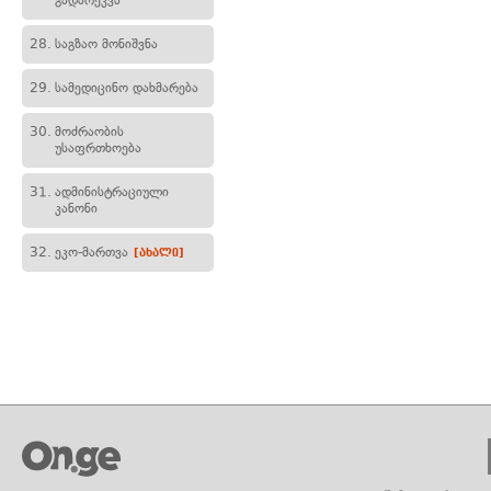
გადარეკვა
28.
საგზაო მონიშვნა
29.
სამედიცინო დახმარება
30.
მოძრაობის
უსაფრთხოება
31.
ადმინისტრაციული
კანონი
32.
ეკო-მართვა
[ახალი]