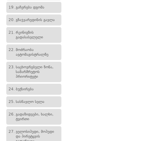
19.
გაჩერება დგომა
20.
გზაჯვარედინის გავლა
21.
რკინიგზის
გადასასვლელი
22.
მოძრაობა
ავტომაგისტრალზე
23.
საცხოვრებელი ზონა,
სამარშრუტოს
პრიორიტეტი
24.
ბუქსირება
25.
სასწავლო სვლა
26.
გადაზიდვები, ხალხი,
ტვირთი
27.
ველოსიპედი, მოპედი
და პირუტყვის