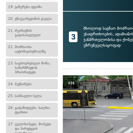
19.
გაჩერება დგომა
20.
გზაჯვარედინის გავლა
მხოლოდ საგზაო მოძრაო
21.
რკინიგზის
უსაფრთხოების, ადამიანი
3
გადასასვლელი
ჯანმრთელობისა და ქონებ
უზრუნველსაყოფად
22.
მოძრაობა
ავტომაგისტრალზე
23.
საცხოვრებელი ზონა,
სამარშრუტოს
პრიორიტეტი
#16
24.
ბუქსირება
25.
სასწავლო სვლა
26.
გადაზიდვები, ხალხი,
ტვირთი
27.
ველოსიპედი, მოპედი
და პირუტყვის