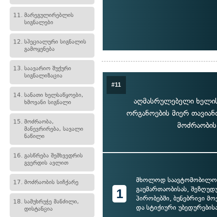
11.
მარეგულირებლის
სიგნალები
12.
სპეციალური სიგნალის
გამოყენება
13.
საავარიო შუქური
სიგნალიზაცია
#11
14.
სანათი ხელსაწყოები,
აღმასრულებელი ხელის
ხმოვანი სიგნალი
ორგანოების მიერ თავიან
15.
მოძრაობა,
მოძრაობის
მანევრირება, სავალი
ნაწილი
16.
გასწრება შემხვედრის
გვერდის ავლით
მხოლოდ საავტომობილო 
17.
მოძრაობის სიჩქარე
გაუმართაობისას, შეზღუ
1
პირობებში, ბუნებრივი მ
18.
სამუხრუჭე მანძილი,
და სტიქიური უბედურების
დისტანცია