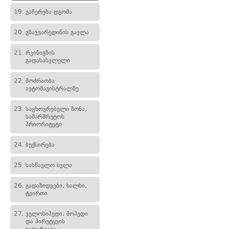
19.
გაჩერება დგომა
20.
გზაჯვარედინის გავლა
21.
რკინიგზის
გადასასვლელი
22.
მოძრაობა
ავტომაგისტრალზე
23.
საცხოვრებელი ზონა,
სამარშრუტოს
პრიორიტეტი
24.
ბუქსირება
25.
სასწავლო სვლა
26.
გადაზიდვები, ხალხი,
ტვირთი
27.
ველოსიპედი, მოპედი
და პირუტყვის