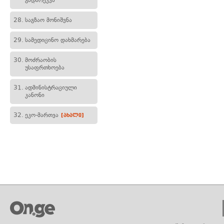
გადარეკვა
28.
საგზაო მონიშვნა
29.
სამედიცინო დახმარება
30.
მოძრაობის
უსაფრთხოება
31.
ადმინისტრაციული
კანონი
32.
ეკო-მართვა
[ახალი]