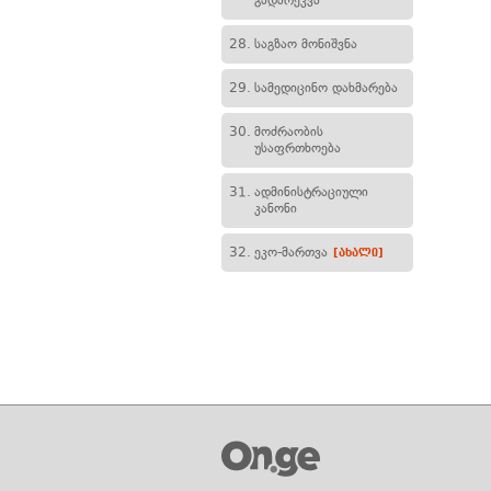
გადარეკვა
28.
საგზაო მონიშვნა
29.
სამედიცინო დახმარება
30.
მოძრაობის
უსაფრთხოება
31.
ადმინისტრაციული
კანონი
32.
ეკო-მართვა
[ახალი]