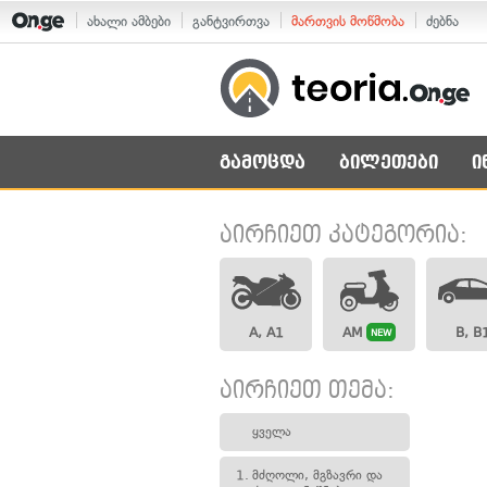
ახალი ამბები
განტვირთვა
მართვის მოწმობა
ძებნა
გამოცდა
ბილეთები
ი
აირჩიეთ კატეგორია:
A, A1
AM
B, B
NEW
აირჩიეთ თემა:
ყველა
1.
მძღოლი, მგზავრი და