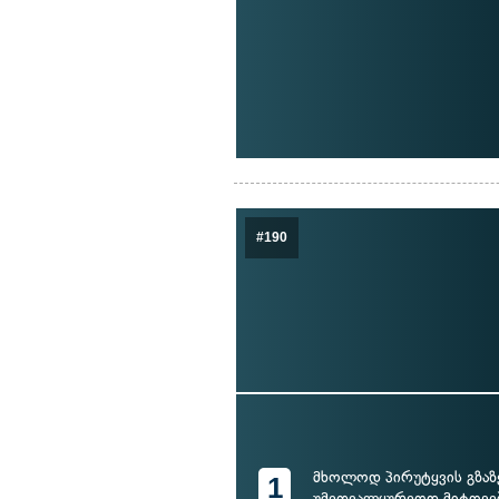
#190
მხოლოდ პირუტყვის გზაზ
1
უმეთვალყურეოდ მიტოვე