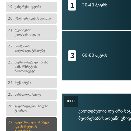
1
20-40 მეტრს
19.
გაჩერება დგომა
20.
გზაჯვარედინის გავლა
21.
რკინიგზის
გადასასვლელი
22.
მოძრაობა
ავტომაგისტრალზე
3
60-80 მეტრს
23.
საცხოვრებელი ზონა,
სამარშრუტოს
პრიორიტეტი
24.
ბუქსირება
25.
სასწავლო სვლა
#173
26.
გადაზიდვები, ხალხი,
ვალდებულია თუ არა საჭ
ტვირთი
მეორეხარისხოვანი გზიდ
27.
ველოსიპედი, მოპედი
და პირუტყვის