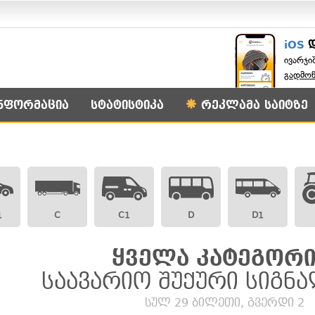
iOS
ივარჯი
გადმო
ნფორმაცია
სტატისტიკა
რეკლამა საიტზე
1
C
C1
D
D1
ყველა კატეგორი
საავარიო შუქური სიგნ
სულ 29 ბილეთი, გვერდი 2