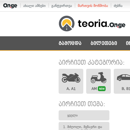
ახალი ამბები
განტვირთვა
მართვის მოწმობა
ძებნა
გამოცდა
ბილეთები
ი
აირჩიეთ კატეგორია:
A, A1
AM
B, B
NEW
აირჩიეთ თემა:
ყველა
1.
მძღოლი, მგზავრი და