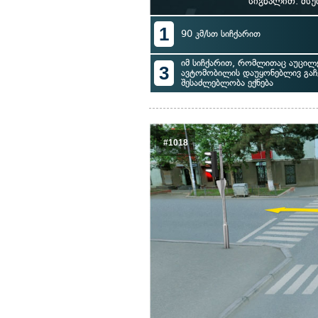
სიგნალით. მსუ
1
90 კმ/სთ სიჩქარით
იმ სიჩქარით, რომლითაც აუცილ
3
ავტომობილის დაუყონებლივ გაჩ
შესაძლებლობა ექნება
#1018