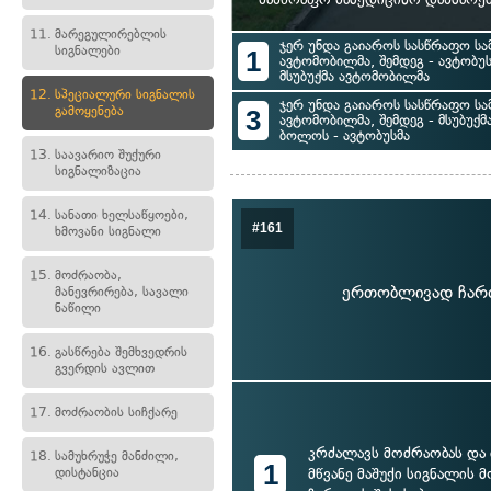
11.
მარეგულირებლის
ჯერ უნდა გაიაროს სასწრაფო სა
სიგნალები
1
ავტომობილმა, შემდეგ - ავტობუ
მსუბუქმა ავტომობილმა
12.
სპეციალური სიგნალის
ჯერ უნდა გაიაროს სასწრაფო სა
გამოყენება
3
ავტომობილმა, შემდეგ - მსუბუქ
ბოლოს - ავტობუსმა
13.
საავარიო შუქური
სიგნალიზაცია
14.
სანათი ხელსაწყოები,
#161
ხმოვანი სიგნალი
15.
მოძრაობა,
ერთობლივად ჩართ
მანევრირება, სავალი
ნაწილი
16.
გასწრება შემხვედრის
გვერდის ავლით
17.
მოძრაობის სიჩქარე
კრძალავს მოძრაობას და 
18.
სამუხრუჭე მანძილი,
1
დისტანცია
მწვანე მაშუქი სიგნალის