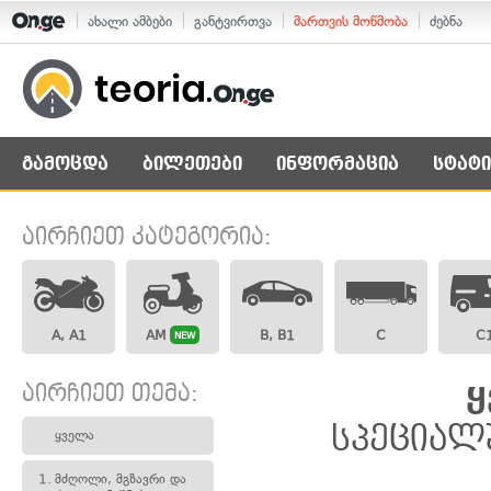
ახალი ამბები
განტვირთვა
მართვის მოწმობა
ძებნა
გამოცდა
ბილეთები
ინფორმაცია
სტატი
აირჩიეთ კატეგორია:
A, A1
AM
B, B1
C
C
NEW
აირჩიეთ თემა:
ყ
სპეციალ
ყველა
1.
მძღოლი, მგზავრი და