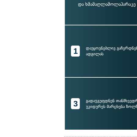
და ხმამაღლამოლაპარაკე 
დაუყოვნებლივ გაჩერდნე
1
ადგილას
გადაჯგუფდნენ თანმხვედ
3
უკიდურეს მარცხენა ზოლ