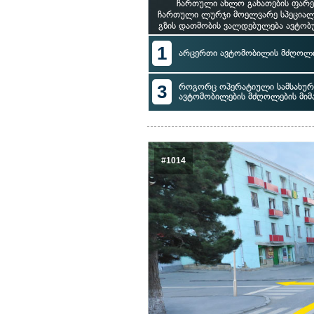
ჩართული ახლო განათების ფარე
ჩართული ლურჯი მოელვარე სპეციალუ
გზის დათმობის ვალდებულება ავტობუ
1
არცერთი ავტომობილის მძღოლი
3
როგორც ოპერატიული სამსახური
ავტომობილების მძღოლების მი
#1014