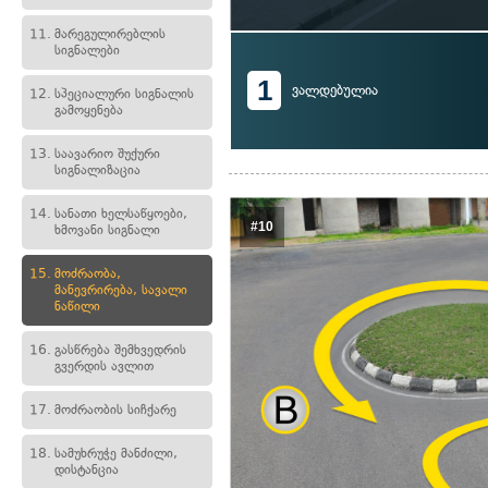
11.
მარეგულირებლის
სიგნალები
1
ვალდებულია
12.
სპეციალური სიგნალის
გამოყენება
13.
საავარიო შუქური
სიგნალიზაცია
14.
სანათი ხელსაწყოები,
#10
ხმოვანი სიგნალი
15.
მოძრაობა,
მანევრირება, სავალი
ნაწილი
16.
გასწრება შემხვედრის
გვერდის ავლით
17.
მოძრაობის სიჩქარე
18.
სამუხრუჭე მანძილი,
დისტანცია