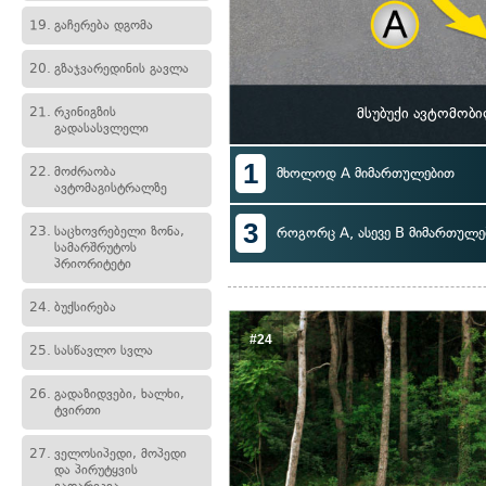
19.
გაჩერება დგომა
20.
გზაჯვარედინის გავლა
21.
რკინიგზის
მსუბუქი ავტომობ
გადასასვლელი
1
22.
მოძრაობა
მხოლოდ A მიმართულებით
ავტომაგისტრალზე
3
23.
საცხოვრებელი ზონა,
როგორც A, ასევე B მიმართულე
სამარშრუტოს
პრიორიტეტი
24.
ბუქსირება
#24
25.
სასწავლო სვლა
26.
გადაზიდვები, ხალხი,
ტვირთი
27.
ველოსიპედი, მოპედი
და პირუტყვის