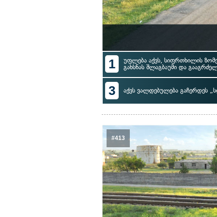
1
უფლება აქვს, სიფრთხილის ზომ
გახსნას შლაგბაუმი და გააგრძე
3
აქვს ვალდებულება გაჩერდეს „ს
#413