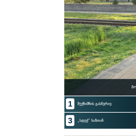
მ
1
შუქნიშნის გასწვრივ
3
„სდექ“ ხაზთან