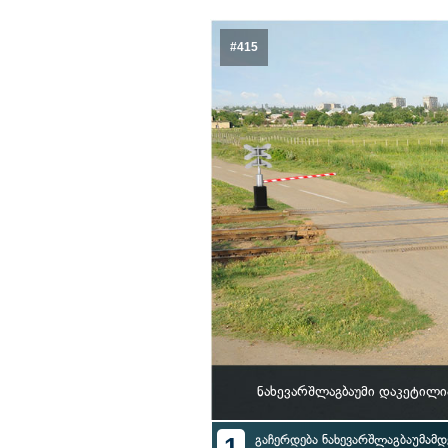
#415
ნახევარშლაგბაუმი დაკეტილი
1
გაჩერდება ნახევარშლაგბაუმამდ