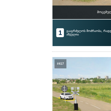
მოცემულ
1
გააგრძელოს მოძრაობა, რადგ
აწეულია
#417