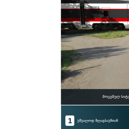
მოცემულ სიტ
1
უშუალოდ შლაგბაუმთან