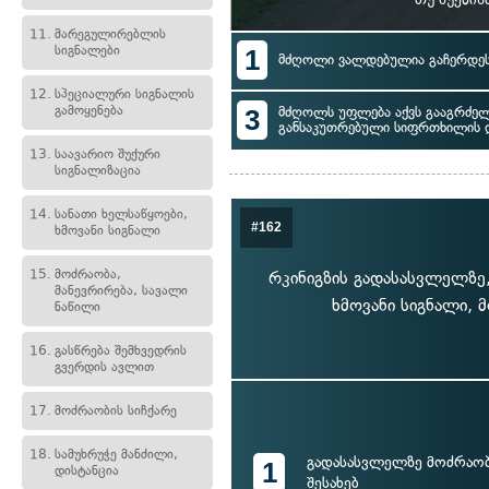
11.
მარეგულირებლის
სიგნალები
1
მძღოლი ვალდებულია გაჩერდეს 
12.
სპეციალური სიგნალის
გამოყენება
3
მძღოლს უფლება აქვს გააგრძე
განსაკუთრებული სიფრთხილის 
13.
საავარიო შუქური
სიგნალიზაცია
14.
სანათი ხელსაწყოები,
#162
ხმოვანი სიგნალი
15.
მოძრაობა,
რკინიგზის გადასასვლელზე,
მანევრირება, სავალი
ხმოვანი სიგნალი, 
ნაწილი
16.
გასწრება შემხვედრის
გვერდის ავლით
17.
მოძრაობის სიჩქარე
18.
სამუხრუჭე მანძილი,
გადასასვლელზე მოძრაობ
1
დისტანცია
შესახებ