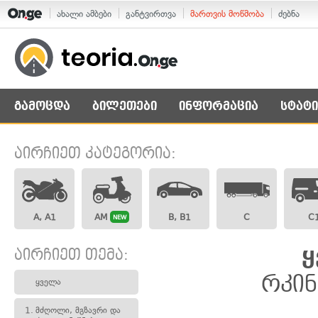
ახალი ამბები
განტვირთვა
მართვის მოწმობა
ძებნა
გამოცდა
ბილეთები
ინფორმაცია
სტატი
აირჩიეთ კატეგორია:
A, A1
AM
B, B1
C
C
NEW
აირჩიეთ თემა:
ყ
რკინ
ყველა
1.
მძღოლი, მგზავრი და