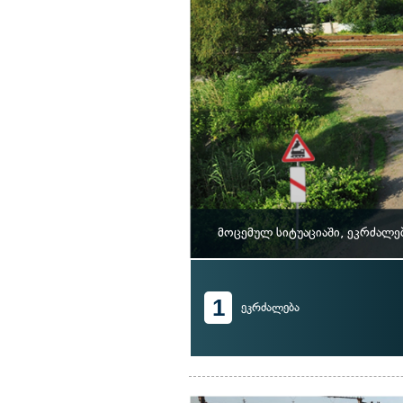
მოცემულ სიტუაციაში, ეკრძალე
1
ეკრძალება