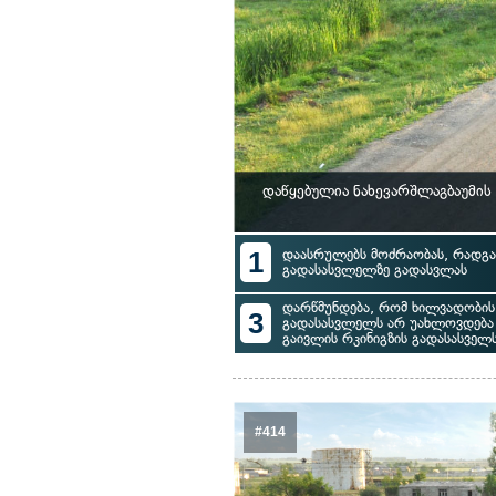
დაწყებულია ნახევარშლაგბაუმის
1
დაასრულებს მოძრაობას, რადგან
გადასასვლელზე გადასვლას
დარწმუნდება, რომ ხილვადობი
3
გადასასვლელს არ უახლოვდება
გაივლის რკინიგზის გადასასველ
#414