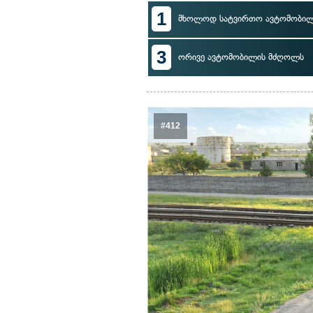
1
მხოლოდ სატვირთო ავტომობი
3
ორივე ავტომობილის მძღოლს
#412