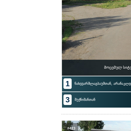
მოცემულ სიტ
1
ნახევარშლაგბაუმთან, არანაკლებ
3
შუქნიშანთან
#423