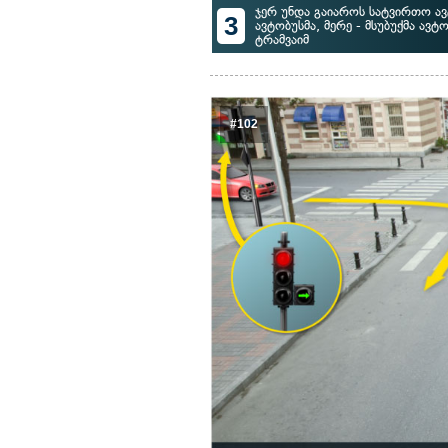
ჯერ უნდა გაიაროს სატვირთო ავ
3
ავტობუსმა, მერე - მსუბუქმა ავ
ტრამვაიმ
#102