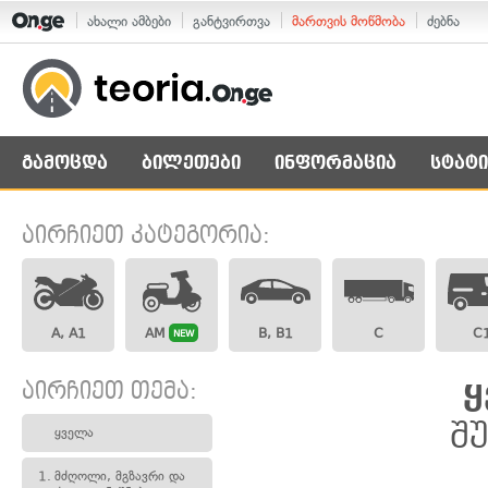
ახალი ამბები
განტვირთვა
მართვის მოწმობა
ძებნა
გამოცდა
ბილეთები
ინფორმაცია
სტატი
აირჩიეთ კატეგორია:
A, A1
AM
B, B1
C
C
NEW
აირჩიეთ თემა:
ყ
შ
ყველა
1.
მძღოლი, მგზავრი და