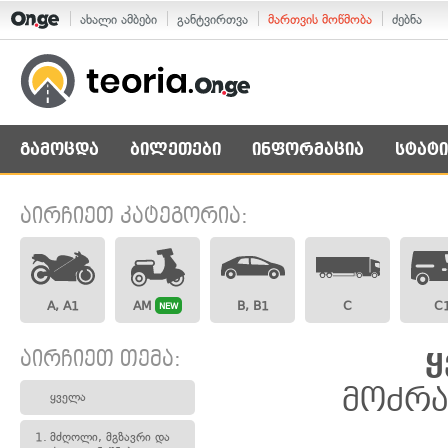
ახალი ამბები
განტვირთვა
მართვის მოწმობა
ძებნა
გამოცდა
ბილეთები
ინფორმაცია
სტატი
აირჩიეთ კატეგორია:
A, A1
AM
B, B1
C
C
NEW
აირჩიეთ თემა:
ყ
მოძრა
ყველა
1.
მძღოლი, მგზავრი და