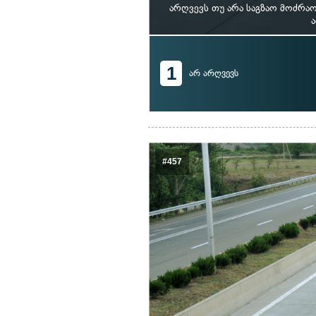
არღვევს თუ არა საგზაო მოძრა
1
არ არღვევს
#457