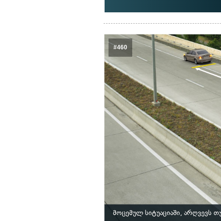
#460
მოცემულ სიტუაციაში, არღვევს 