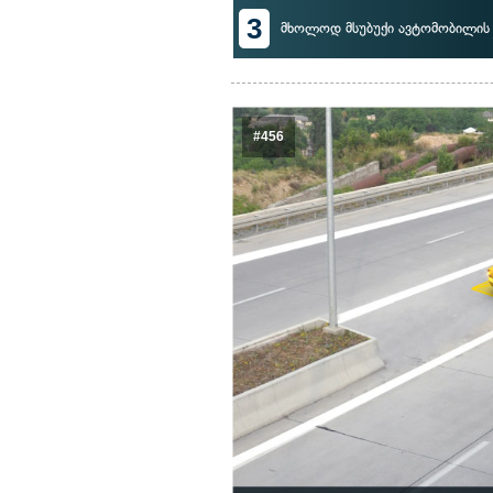
3
მხოლოდ მსუბუქი ავტომობილი
#456