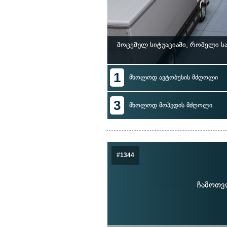
მოცემულ სიტუაციაში, რომელი 
1
მხოლოდ ავტობუსის მძღოლი
3
მხოლოდ მოპედის მძღოლი
#1344
ჩამოთვ