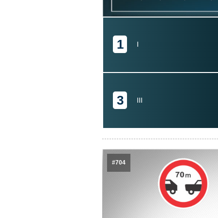
1
I
3
III
#704