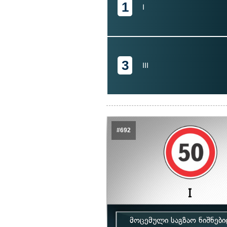
1
I
3
III
#692
მოცემული საგზაო ნიშნებ