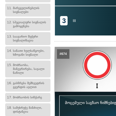
11.
მარეგულირებლის
სიგნალები
3
III
12.
სპეციალური სიგნალის
გამოყენება
13.
საავარიო შუქური
სიგნალიზაცია
14.
სანათი ხელსაწყოები,
#674
ხმოვანი სიგნალი
15.
მოძრაობა,
მანევრირება, სავალი
ნაწილი
16.
გასწრება შემხვედრის
გვერდის ავლით
17.
მოძრაობის სიჩქარე
მოცემული საგზაო ნიშნები
18.
სამუხრუჭე მანძილი,
დისტანცია