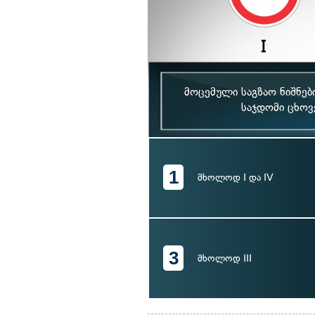
მოცემული საგზაო ნიშნებ
საჯდომი ცხოვ
1
მხოლოდ I და IV
3
მხოლოდ III