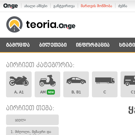
ახალი ამბები
განტვირთვა
მართვის მოწმობა
ძებნა
გამოცდა
ბილეთები
ინფორმაცია
სტატი
აირჩიეთ კატეგორია:
A, A1
AM
B, B1
C
C
NEW
აირჩიეთ თემა:
ყ
ყველა
1.
მძღოლი, მგზავრი და