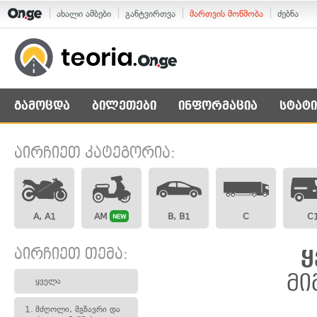
ახალი ამბები
განტვირთვა
მართვის მოწმობა
ძებნა
გამოცდა
ბილეთები
ინფორმაცია
სტატი
აირჩიეთ კატეგორია:
A, A1
AM
B, B1
C
C
NEW
აირჩიეთ თემა:
ყ
მი
ყველა
1.
მძღოლი, მგზავრი და