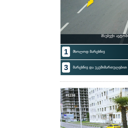
მსუბუქი ავტო
1
მხოლოდ მარცხნივ
3
მარცხნივ და უკუმიმართულებით 
#1159