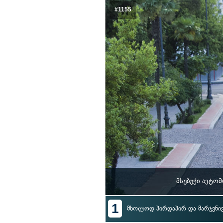
#1155
მსუბუქი ავტო
1
მხოლოდ პირდაპირ და მარჯვნი