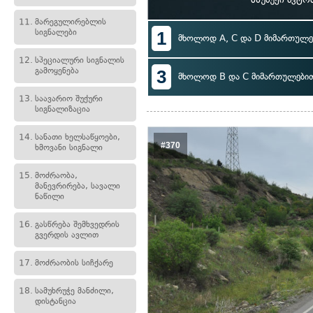
11.
მარეგულირებლის
სიგნალები
1
მხოლოდ A, C და D მიმართულე
12.
სპეციალური სიგნალის
გამოყენება
3
მხოლოდ B და C მიმართულები
13.
საავარიო შუქური
სიგნალიზაცია
14.
სანათი ხელსაწყოები,
#370
ხმოვანი სიგნალი
15.
მოძრაობა,
მანევრირება, სავალი
ნაწილი
16.
გასწრება შემხვედრის
გვერდის ავლით
17.
მოძრაობის სიჩქარე
18.
სამუხრუჭე მანძილი,
დისტანცია