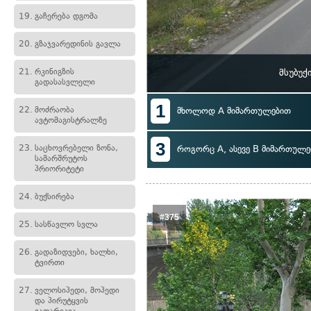
19.
გაჩერება დგომა
20.
გზაჯვარედინის გავლა
21.
რკინიგზის
მსუბუქ
გადასასვლელი
1
22.
მოძრაობა
მხოლოდ A მიმართულებით
ავტომაგისტრალზე
3
23.
საცხოვრებელი ზონა,
როგორც A, ასევე B მიმართულე
სამარშრუტოს
პრიორიტეტი
24.
ბუქსირება
#375
25.
სასწავლო სვლა
26.
გადაზიდვები, ხალხი,
ტვირთი
27.
ველოსიპედი, მოპედი
და პირუტყვის