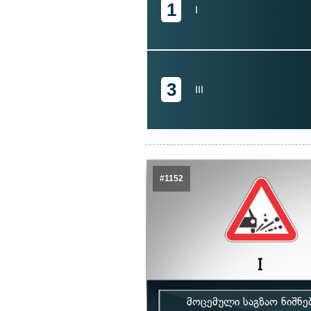
1
I
3
III
#1152
მოცემული საგზაო ნიშნე